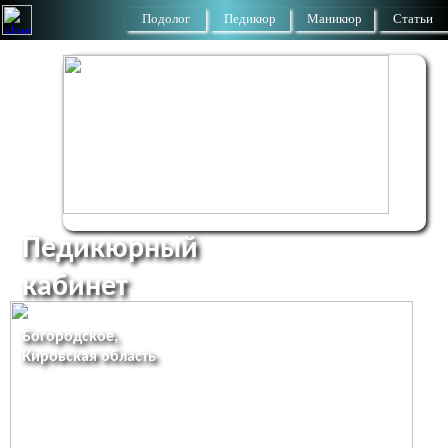
Подолог
Педикюр
Маникюр
Статьи
Педикюрный
кабинет
Богородское,
Кировская область